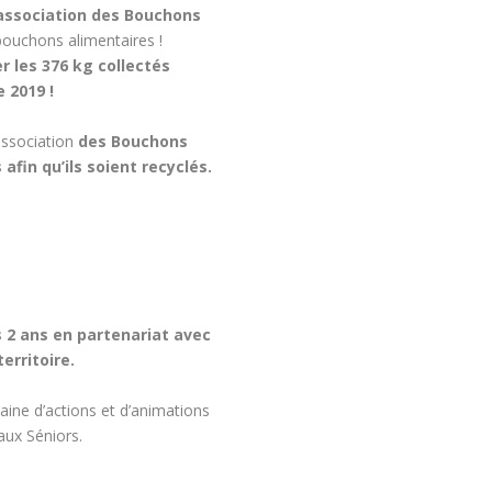
l’association des Bouchons
 bouchons alimentaires !
r les 376 kg collectés
 2019 !
’association
des Bouchons
afin qu’ils soient recyclés.
s 2 ans en partenariat avec
erritoire.
ine d’actions et d’animations
aux Séniors.