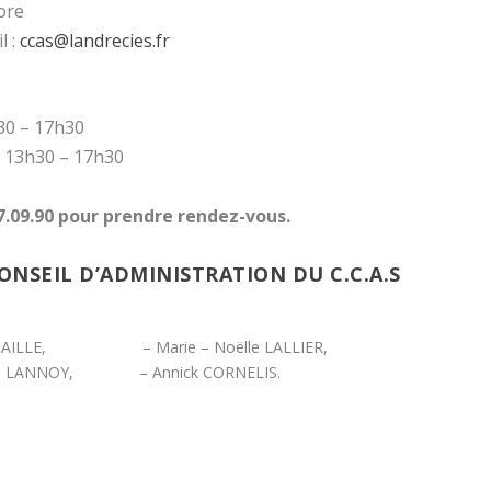
ore
l :
ccas@landrecies.fr
h30 – 17h30
et 13h30 – 17h30
7.09.90 pour prendre rendez-vous.
NSEIL D’ADMINISTRATION DU C.C.A.S
AILLE, – Marie – Noëlle LALLIER,
l LANNOY, – Annick CORNELIS.