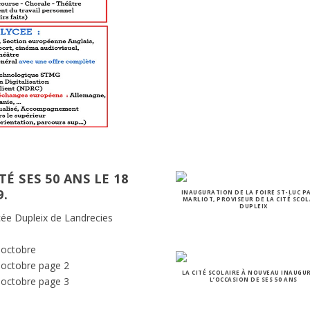
TÉ SES 50 ANS LE 18
9.
INAUGURATION DE LA FOIRE ST-LUC P
MARLIOT, PROVISEUR DE LA CITÉ SCOL
DUPLEIX
ée Dupleix de Landrecies
8 octobre
8 octobre page 2
LA CITÉ SCOLAIRE À NOUVEAU INAUGU
8 octobre page 3
L’OCCASION DE SES 50 ANS