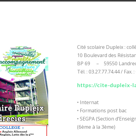
Cité scolaire Dupleix : coll
10 Boulevard des Résista
BP 69 – 59550 Landrec
Tél. : 03.27.77.74.44 / Fax. 
https://cite-dupleix-la
• Internat
• Formations post bac
• SEGPA (Section d’Ensei
(6ème à la 3ème)