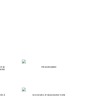
AR M.
PROGRAMME
AIRE
RÉE À
DISCOURS D’INAUGURATION