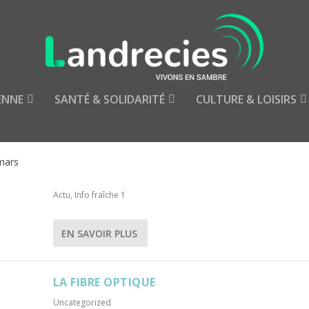
ENNE
SANTÉ & SOLIDARITÉ
CULTURE & LOISIRS
CÉLÉBRATION DES NOCES D’OR – INSCRIPTI
JUSQU’AU 7 MARS
Actu
,
Info fraîche 1
EN SAVOIR PLUS
LA FIBRE OPTIQUE
Uncategorized