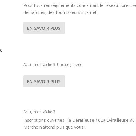
Pour tous renseignements concernant le réseau fibre :- v
démarches,- les fournisseurs internet...
EN SAVOIR PLUS
SOIRÉE HYPNOSE AVEC ANTON MORFAY PAR 
JUDO CLUB DE LANDRECIES
Actu
,
Info fraîche 3
,
Uncategorized
EN SAVOIR PLUS
LA DÉRAILLEUSE 12 AVRIL 2020
Actu
,
Info fraîche 3
Inscriptions ouvertes : la Dérailleuse #6La Dérailleuse #
Marche n’attend plus que vous...