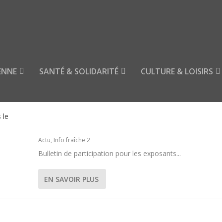
ENNE
SANTÉ & SOLIDARITÉ
CULTURE & LOISIRS
MARCHÉ AUX FLEURS : DIMANCHE 7 JUIN DE 
13H SOUS LE MARCHÉ COUVERT
Actu
,
Info fraîche 2
Bulletin de participation pour les exposants...
EN SAVOIR PLUS